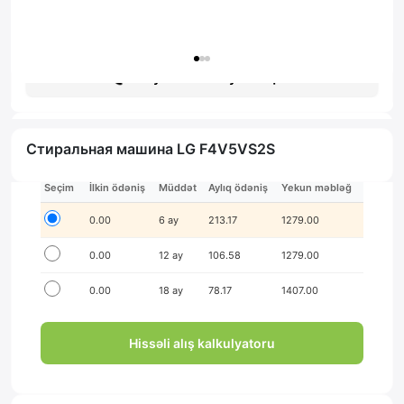
Гарантия: 1 год
Получить консультацию
Стиральная машина LG F4V5VS2S
İlkin ödənişsiz hissə-hissə ödə!
Seçim
İlkin ödəniş
Müddət
Aylıq ödəniş
Yekun məbləğ
0.00
6 ay
213.17
1279.00
0.00
12 ay
106.58
1279.00
0.00
18 ay
78.17
1407.00
Hissəli alış kalkulyatoru