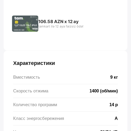
106.58 AZN x 12 ay
tamkart ilə 12 aya faizsiz ödə!
Характеристики
Вместимость
9 кг
Скорость отжима
1400 (об/мин)
Количество программ
14 p
Класс энергосбережения
A