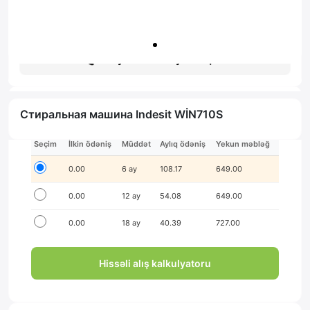
Гарантия: 1 год
Получить консультацию
Стиральная машина Indesit WİN710S
İlkin ödənişsiz hissə-hissə ödə!
Seçim
İlkin ödəniş
Müddət
Aylıq ödəniş
Yekun məbləğ
0.00
6 ay
108.17
649.00
0.00
12 ay
54.08
649.00
0.00
18 ay
40.39
727.00
Hissəli alış kalkulyatoru