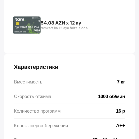
54.08 AZN x 12 ay
tamkart ilə 12 aya faizsiz ödə!
Характеристики
Вместимость
7 кг
Скорость отжима
1000 об/мин
Количество программ
16 p
Класс энергосбережения
A++