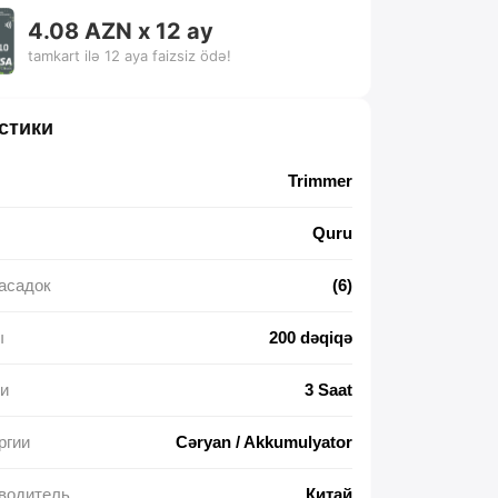
4.08 AZN x 12 ay
tamkart ilə 12 aya faizsiz ödə!
стики
Trimmer
Quru
асадок
(6)
ы
200 dəqiqə
и
3 Saat
ргии
Cəryan / Akkumulyator
водитель
Китай