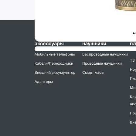
Смартфоны и
Умные часы и
Но
аксессуары
наушники
пл
ак
Мобильные телефоны
Беспроводные наушники
ТВ
Кабели/Переходники
Проводные наушники
Но
Внешний аккумулятор
Смарт часы
Пл
Адаптеры
Мо
Ко
ак
Пр
Вн