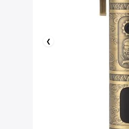
8.17 AZN x 6 ay
birbank kartı ilə 6 aya faizsiz ödə!
❮