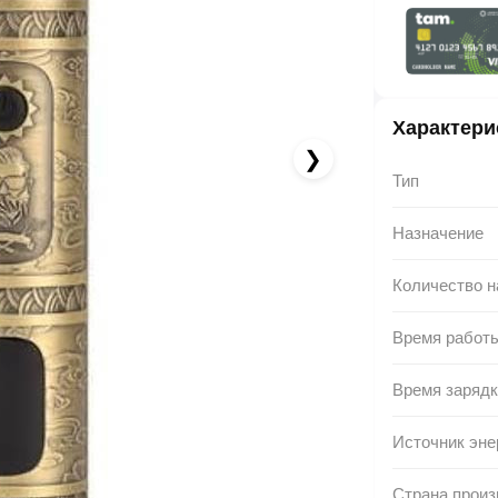
4.08 AZN x 12 ay
albalikart ilə 12 aya faizsiz ödə!
Характери
❯
Тип
Назначение
Количество н
Время работ
Время зарядк
Источник эне
Страна произ