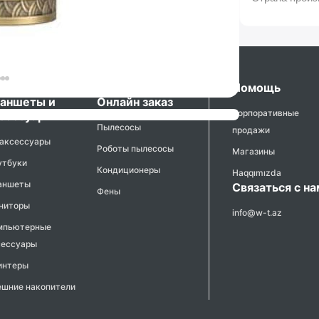
утбуки,
Бытовая техника -
Помощь
аншеты и
Онлайн заказ
Корпоративные
сессуары
Пылесосы
продажи
 аксессуары
Роботы пылесосы
Магазины
утбуки
Кондиционеры
Haqqımızda
аншеты
Связаться с н
Фены
ниторы
info@w-t.az
мпьютерные
сессуары
интеры
ешние накопители