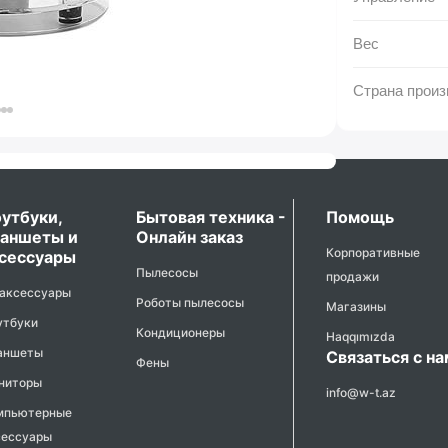
Вес
Страна произ
утбуки,
Бытовая техника -
Помощь
аншеты и
Онлайн заказ
Корпоративные
сессуары
Пылесосы
продажи
 аксессуары
Роботы пылесосы
Магазины
утбуки
Кондиционеры
Haqqımızda
аншеты
Связаться с н
Фены
ниторы
info@w-t.az
мпьютерные
сессуары