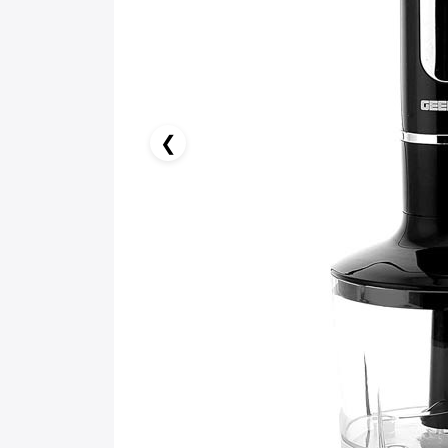
13.17 AZN x 6 ay
birbank kartı ilə 6 aya faizsiz ödə!
❮