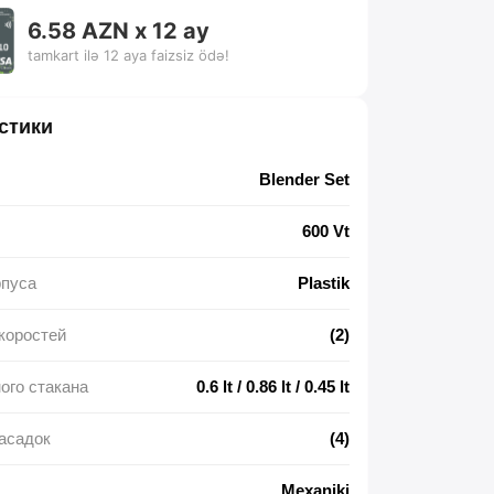
6.58 AZN x 12 ay
tamkart ilə 12 aya faizsiz ödə!
стики
Blender Set
600 Vt
рпуса
Plastik
коростей
(2)
ого стакана
0.6 lt / 0.86 lt / 0.45 lt
асадок
(4)
Mexaniki