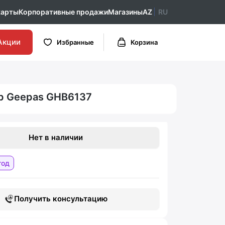
карты
Корпоративные продажи
Магазины
AZ
RU
Акции
Избранные
Корзина
р Geepas GHB6137
Нет в наличии
год
Получить консультацию