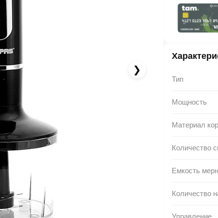
6.58 AZN x 12 ay
albalikart ilə 12 aya faizsiz ödə!
Характери
❯
Тип
Мощность
Материал ко
Количество с
Емкость мерн
Количество н
Управление