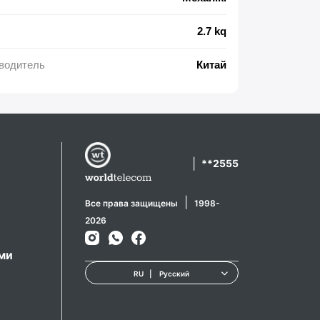
2.7 kq
водитель
Китай
|
**2555
|
Все права защищены
1998-
2026
ами
RU
|
Русский