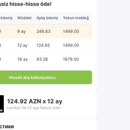
şsiz hissə-hissə ödə!
n ödəniş
Müddət
Aylıq ödəniş
Yekun məbləğ
0
6 ay
249.83
1499.00
0
12 ay
124.92
1499.00
0
18 ay
93.28
1679.00
Hissəli alış kalkulyatoru
124.92 AZN x 12 ay
LeoKart ilə 12 aya faizsiz ödə!
стики