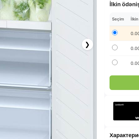
İlkin ödəni
Seçim
İlki
0.0
❯
0.0
0.0
124.92 AZN x 12 ay
BolKart ilə 12 aya faizsiz ödə!
Характери