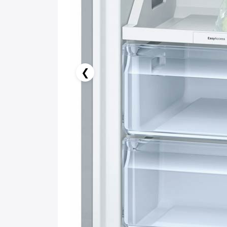
❮
124.92 AZN x 12 ay
tamkart ilə 12 aya faizsiz ödə!