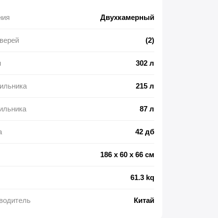
ния
Двухкамерный
верей
(2)
м
302 л
ильника
215 л
ильника
87 л
а
42 дб
186 x 60 x 66 см
61.3 kq
водитель
Китай