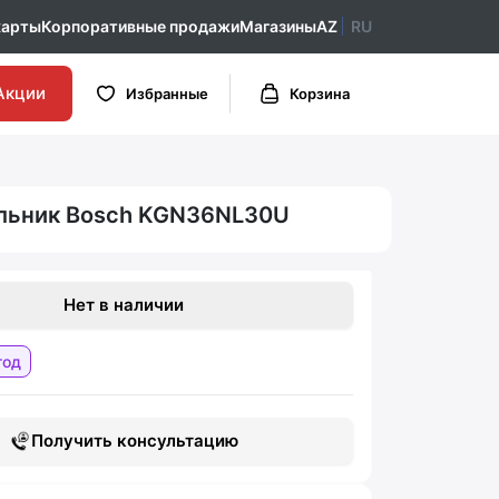
карты
Корпоративные продажи
Магазины
AZ
RU
Акции
Избранные
Корзина
льник Bosch KGN36NL30U
Нет в наличии
год
Получить консультацию