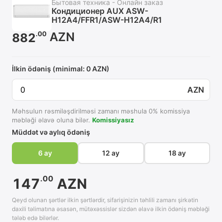
Бытовая техника - Онлайн заказ
Кондиционер AUX ASW-
H12A4/FFR1/ASW-H12A4/R1
AZN
.00
882
İlkin ödəniş (minimal: 0 AZN)
AZN
Məhsulun rəsmiləşdirilməsi zamanı məshula
0
% komissiya
məbləği əlavə oluna bilər.
Komissiyasız
Müddət və aylıq ödəniş
6 ay
12 ay
18 ay
.00
147
AZN
Qeyd olunan şərtlər ilkin şərtlərdir, sifarişinizin təhlili zamanı şirkətin
daxili təlimatına əsasən, mütəxəssislər sizdən əlavə ilkin ödəniş məbləği
tələb edə bilərlər.