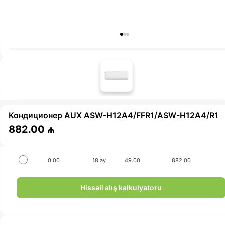
Бесплатная доставка
Гарантия: 1 год
Получить консультацию
İlkin ödənişsiz hissə-hissə ödə!
Seçim
İlkin ödəniş
Müddət
Aylıq ödəniş
Yekun məbləğ
Кондиционер AUX ASW-H12A4/FFR1/ASW-H12A4/R1
0.00
6 ay
147.00
882.00
882.00 ₼
0.00
12 ay
73.50
882.00
0.00
18 ay
49.00
882.00
Hissəli alış kalkulyatoru