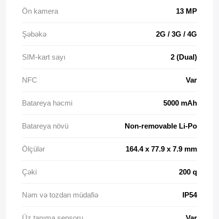
Ön kamera
13 MP
Şəbəkə
2G / 3G / 4G
SIM-kart sayı
2 (Dual)
NFC
Var
Batareya həcmi
5000 mAh
Batareya növü
Non-removable Li-Po
Ölçülər
164.4 x 77.9 x 7.9 mm
Çəki
200 q
Nəm və tozdan müdafiə
IP54
Üz tanıma sensoru
Var