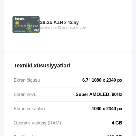
28.25 AZN x 12 ay
tamkart ilə 12 aya faizsiz ödə!
Texniki xüsusiyyətləri
Ekran ölçüsü
6.7" 1080 x 2340 px
Ekran növü
Super AMOLED, 90Hz
Ekran imkanları
1080 x 2340 px
Operativ yaddaş (RAM)
4 GB