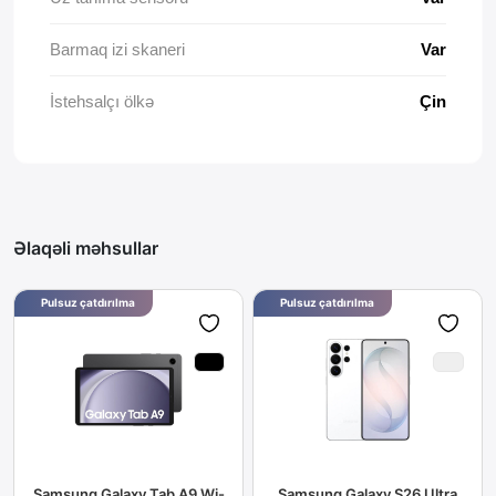
Barmaq izi skaneri
Var
İstehsalçı ölkə
Çin
Əlaqəli məhsullar
Pulsuz çatdırılma
Pulsuz çatdırılma
Samsung Galaxy Tab A9 Wi-
Samsung Galaxy S26 Ultra