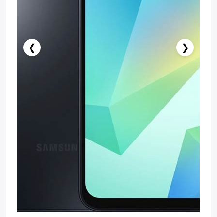
❮
❯
Stokda Yoxdur