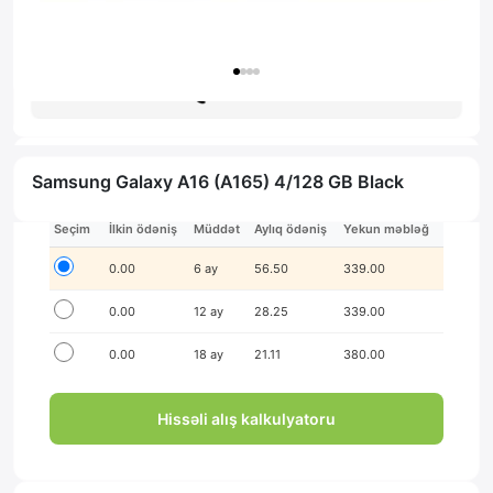
Zəmanət: 1il
Məsləhət al
Samsung Galaxy A16 (A165) 4/128 GB Black
İlkin ödənişsiz hissə-hissə ödə!
Seçim
İlkin ödəniş
Müddət
Aylıq ödəniş
Yekun məbləğ
0.00
6 ay
56.50
339.00
0.00
12 ay
28.25
339.00
0.00
18 ay
21.11
380.00
Hissəli alış kalkulyatoru