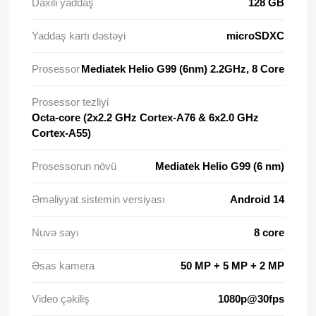
Daxili yaddaş
128 GB
Yaddaş kartı dəstəyi
microSDXC
Prosessor
Mediatek Helio G99 (6nm) 2.2GHz, 8 Core
Prosessor tezliyi
Octa-core (2x2.2 GHz Cortex-A76 & 6x2.0 GHz
Cortex-A55)
Prosessorun növü
Mediatek Helio G99 (6 nm)
Əməliyyat sistemin versiyası
Android 14
Nuvə sayı
8 core
Əsas kamera
50 MP + 5 MP + 2 MP
Video çəkiliş
1080p@30fps