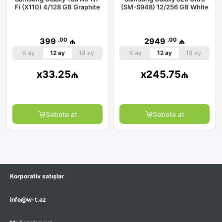
Fi (X110) 4/128 GB Graphite
(SM-S948) 12/256 GB White
.00
.00
399
₼
2949
₼
6 ay
12 ay
18 ay
6 ay
12 ay
18 ay
x
33.25
₼
x
245.75
₼
Səbətə at
Səbətə at
Korporativ satışlar
info@w-t.az