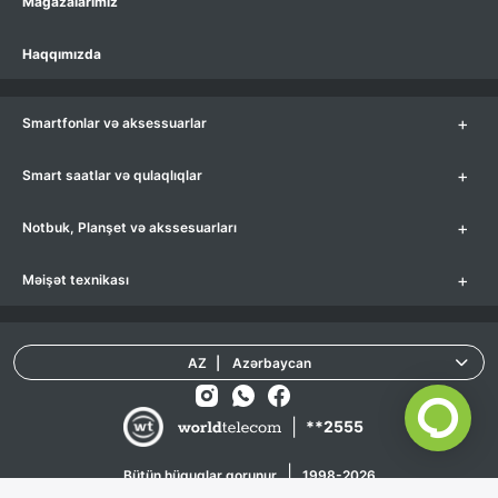
Mağazalarımız
Haqqımızda
+
Smartfonlar və aksessuarlar
+
Smart saatlar və qulaqlıqlar
+
Notbuk, Planşet və akssesuarları
+
Məişət texnikası
AZ
|
Azərbaycan
|
**2555
|
Bütün hüquqlar qorunur
1998-2026