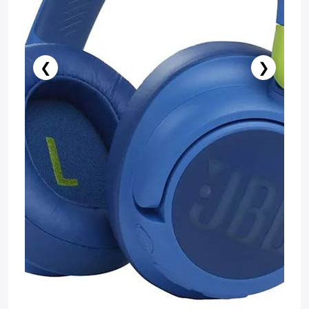
❮
❯
️ İndi al
Səbətə at
Pulsuz çatdırılma
Zəmanət: 1il