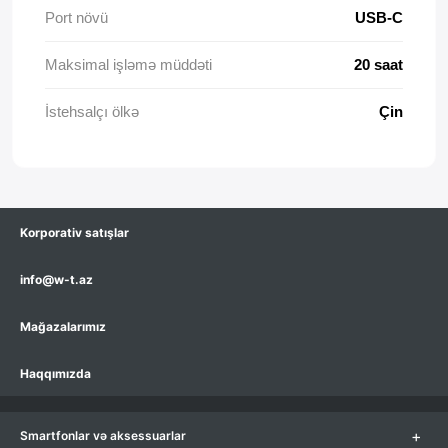
Port növü
USB-C
Maksimal işləmə müddəti
20 saat
İstehsalçı ölkə
Çin
Korporativ satışlar
info@w-t.az
Mağazalarımız
Haqqımızda
+
Smartfonlar və aksessuarlar