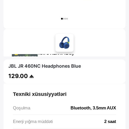
Məsləhət al
10.75 AZN x 12 ay
tamkart ilə 12 aya faizsiz ödə!
JBL JR 460NC Headphones Blue
129.00 ₼
Texniki xüsusiyyətləri
Qoşulma
Bluetooth, 3.5mm AUX
Enerji yığma müddəti
2 saat