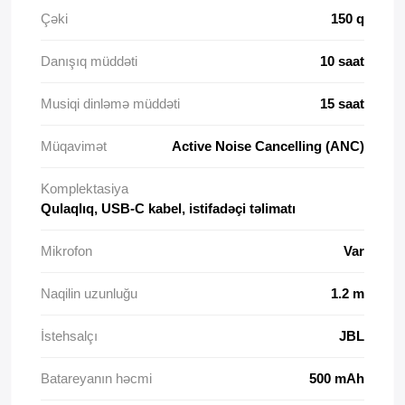
Çəki
150 q
Danışıq müddəti
10 saat
Musiqi dinləmə müddəti
15 saat
Müqavimət
Active Noise Cancelling (ANC)
Komplektasiya
Qulaqlıq, USB-C kabel, istifadəçi təlimatı
Mikrofon
Var
Naqilin uzunluğu
1.2 m
İstehsalçı
JBL
Batareyanın həcmi
500 mAh