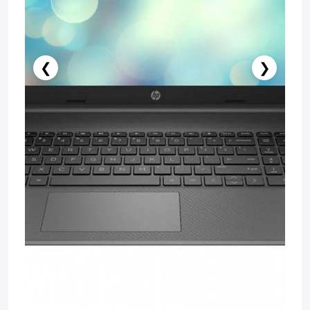
❮
❯
Stokda Yoxdur