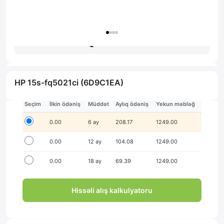
Zəmanət: 1il
Məsləhət al
HP 15s-fq5021ci (6D9C1EA)
İlkin ödənişsiz hissə-hissə ödə!
Seçim
İlkin ödəniş
Müddət
Aylıq ödəniş
Yekun məbləğ
0.00
6 ay
208.17
1249.00
0.00
12 ay
104.08
1249.00
0.00
18 ay
69.39
1249.00
Hissəli alış kalkulyatoru