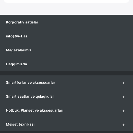
Korporativ satışlar
info@w-t.az
Mağazalarımız
Haqqımızda
+
Smartfonlar və aksessuarlar
+
Smart saatlar və qulaqlıqlar
+
Notbuk, Planşet və akssesuarları
+
Məişət texnikası