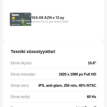
104.08 AZN x 12 ay
tamkart ilə 12 aya faizsiz ödə!
Texniki xüsusiyyətləri
Ekran ölçüsü
15.6"
Ekran imkanları
1920 x 1080 px Full HD
Ekran növü
IPS, anti-glare, 250 nits, 45% NTSC
Ekran tezliyi
60 Hz