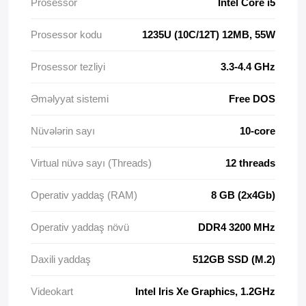
Prosessor
Intel Core i5
Prosessor kodu
1235U (10C/12T) 12MB, 55W
Prosessor tezliyi
3.3-4.4 GHz
Əməlyyat sistemi
Free DOS
Nüvələrin sayı
10-core
Virtual nüvə sayı (Threads)
12 threads
Operativ yaddaş (RAM)
8 GB (2x4Gb)
Operativ yaddaş növü
DDR4 3200 MHz
Daxili yaddaş
512GB SSD (M.2)
Videokart
Intel Iris Xe Graphics, 1.2GHz