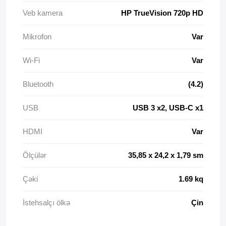
Veb kamera
HP TrueVision 720p HD
Mikrofon
Var
Wi-Fi
Var
Bluetooth
(4.2)
USB
USB 3 x2, USB-C x1
HDMI
Var
Ölçülər
35,85 x 24,2 x 1,79 sm
Çəki
1.69 kq
İstehsalçı ölkə
Çin