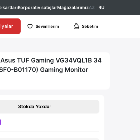
 kartları
Korporativ satışlar
Mağazalarımız
AZ
RU
iyalar
Sevimlilərim
Səbətim
 Asus TUF Gaming VG34VQL1B 34
F0-B01170) Gaming Monitor
Stokda Yoxdur