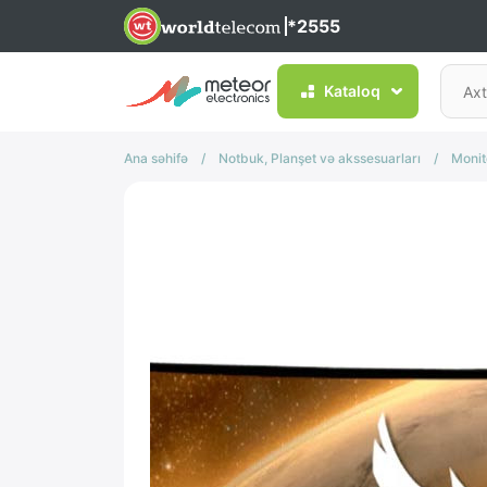
*2555
Kataloq
Ana səhifə
/
Notbuk, Planşet və akssesuarları
/
Monit