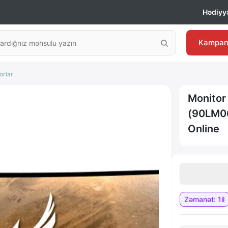
Hədiyyə
Kampan
orlar
Monitor
(90LM06
Online
Zəmanət: 1il