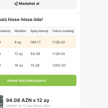
Məsləhət al
şsiz hissə-hissə ödə!
n ödəniş
Müddət
Aylıq ödəniş
Yekun məbləğ
0
6 ay
188.17
1129.00
0
12 ay
94.08
1129.00
0
18 ay
70.28
1265.00
Hissəli alış kalkulyatoru
94.08 AZN x 12 ay
tamkart ilə 12 aya faizsiz ödə!