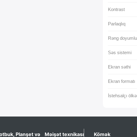
Kontrast
Parlaqlıq
Rəng doyumlu
Səs sistemi
Ekran səthi
Ekran formatı
İstehsalçı ölkə
otbuk, Planşet və
Məişət texnikası
Kömək