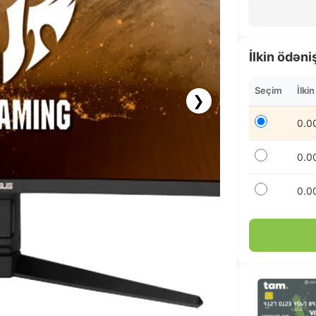
İlkin ödəni
Seçim
İlki
❯
0.0
0.0
0.0
94.08 AZN x 12 ay
albalikart ilə 12 aya faizsiz ödə!