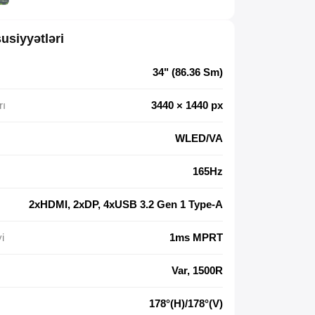
usiyyətləri
34" (86.36 Sm)
rı
3440 × 1440 px
WLED/VA
165Hz
2xHDMI, 2xDP, 4xUSB 3.2 Gen 1 Type-A
i
1ms MPRT
Var, 1500R
178°(H)/178°(V)