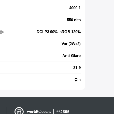
4000:1
550 nits
ğu
DCI-P3 90%, sRGB 120%
Var (2Wx2)
Anti-Glare
21:9
Çin
|
**2555