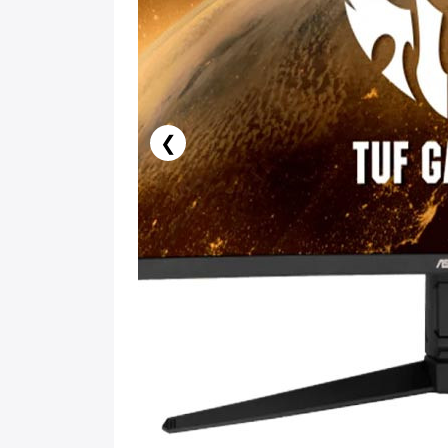
❮
188.17 AZN x 6 ay
birbank kartı ilə 6 aya faizsiz ödə!