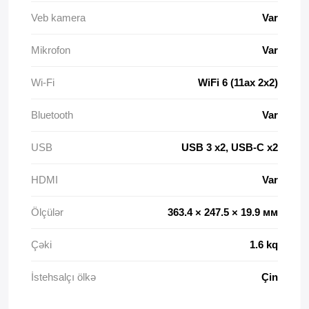
Veb kamera
Var
Mikrofon
Var
Wi-Fi
WiFi 6 (11ax 2x2)
Bluetooth
Var
USB
USB 3 x2, USB-C x2
HDMI
Var
Ölçülər
363.4 × 247.5 × 19.9 мм
Çəki
1.6 kq
İstehsalçı ölkə
Çin