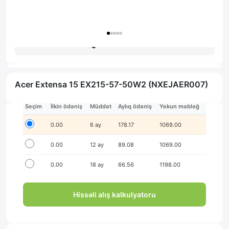
Zəmanət: 1il
Məsləhət al
Acer Extensa 15 EX215-57-50W2 (NXEJAER007)
İlkin ödənişsiz hissə-hissə ödə!
Seçim
İlkin ödəniş
Müddət
Aylıq ödəniş
Yekun məbləğ
0.00
6 ay
178.17
1069.00
0.00
12 ay
89.08
1069.00
0.00
18 ay
66.56
1198.00
Hissəli alış kalkulyatoru