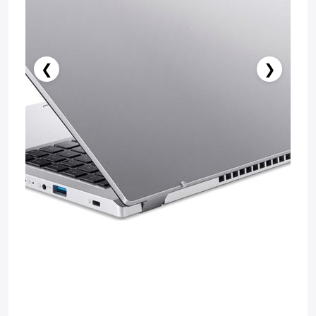
❮
❯
Stokda Yoxdur