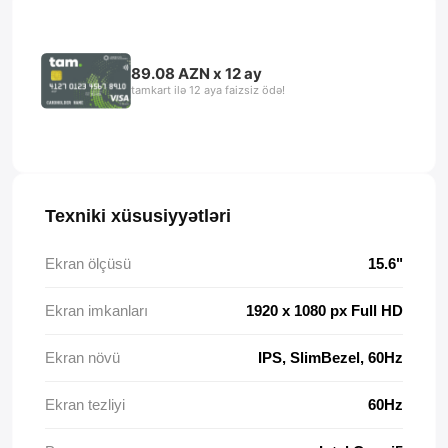
89.08 AZN x 12 ay
tamkart ilə 12 aya faizsiz ödə!
Texniki xüsusiyyətləri
Ekran ölçüsü
15.6"
Ekran imkanları
1920 x 1080 px Full HD
Ekran növü
IPS, SlimBezel, 60Hz
Ekran tezliyi
60Hz