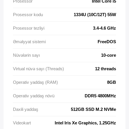
Prosessor
Intel Core i5
Prosessor kodu
1334U (10C/12T) 55W
Prosessor tezliyi
3.4-4.6 GHz
Əməlyyat sistemi
FreeDOS
Nüvələrin sayı
10-core
Virtual nüvə sayı (Threads)
12 threads
Operativ yaddaş (RAM)
8GB
Operativ yaddaş növü
DDR5 4800MHz
Daxili yaddaş
512GB SSD M.2 NVMe
Videokart
Intel Iris Xe Graphics, 1.25GHz