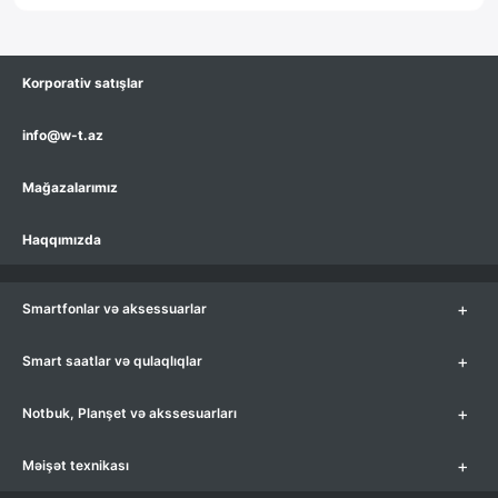
Korporativ satışlar
info@w-t.az
Mağazalarımız
Haqqımızda
+
Smartfonlar və aksessuarlar
+
Smart saatlar və qulaqlıqlar
+
Notbuk, Planşet və akssesuarları
+
Məişət texnikası