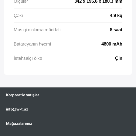
Ölçülər
342 x 195.6 x 180.3 mm
Çəki
4.9 kq
Musiqi dinləmə müddəti
8 saat
Batareyanın həcmi
4800 mAh
İstehsalçı ölkə
Çin
Korporativ satışlar
info@w-t.az
Mağazalarımız