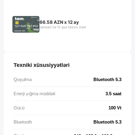
66.58 AZN x 12 ay
tamkart ilə 12 aya faizsiz ödə!
Texniki xüsusiyyətləri
Qoşulma
Bluetooth 5.3
Enerji yığma müddəti
3.5 saat
Gücü
100 Vt
Bluetooth
Bluetooth 5.3