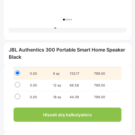
Zəmanət: 1il
Məsləhət al
JBL Authentics 300 Portable Smart Home Speaker
İlkin ödənişsiz hissə-hissə ödə!
Black
Seçim
İlkin ödəniş
Müddət
Aylıq ödəniş
Yekun məbləğ
0.00
6 ay
133.17
799.00
0.00
12 ay
66.58
799.00
0.00
18 ay
44.39
799.00
Hissəli alış kalkulyatoru