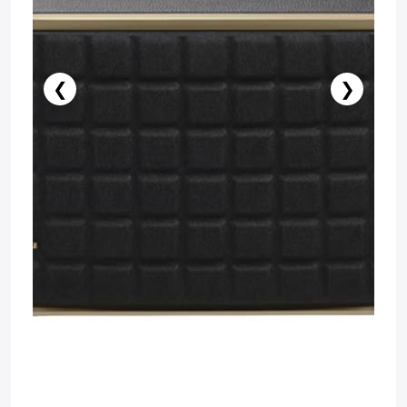
❮
❯
Stokda Yoxdur