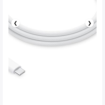
❮
❯
️ İndi al
Səbətə at
Pulsuz çatdırılma
Zəmanət: 1il