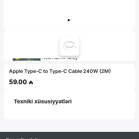
Məsləhət al
4.92 AZN x 12 ay
tamkart ilə 12 aya faizsiz ödə!
Apple Type-C to Type-C Cable 240W (2M)
59.00 ₼
Texniki xüsusiyyətləri