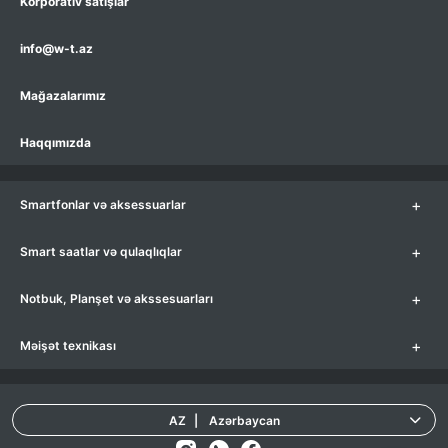
Korporativ satışlar
info@w-t.az
Mağazalarımız
Haqqımızda
+
Smartfonlar və aksessuarlar
+
Smart saatlar və qulaqlıqlar
+
Notbuk, Planşet və akssesuarları
+
Məişət texnikası
AZ
|
Azərbaycan