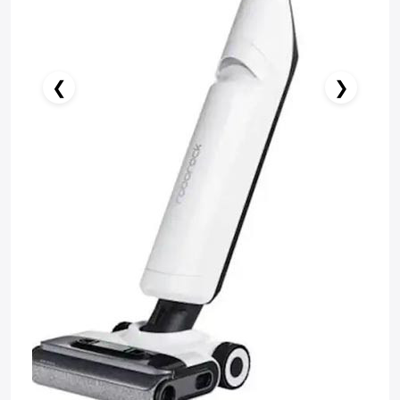
❮
❯
️ İndi al
Səbətə at
Pulsuz çatdırılma
Zəmanət: 1il