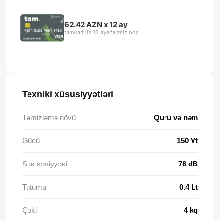
62.42 AZN x 12 ay
tamkart ilə 12 aya faizsiz ödə!
Texniki xüsusiyyətləri
Təmizləmə növü
Quru və nəm
Gücü
150 Vt
Səs səviyyəsi
78 dB
Tutumu
0.4 Lt
Çəki
4 kq