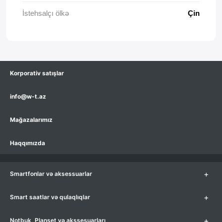
İstehsalçı ölkə
Çin
Korporativ satışlar
info@w-t.az
Mağazalarımız
Haqqımızda
+
Smartfonlar və aksessuarlar
+
Smart saatlar və qulaqlıqlar
+
Notbuk, Planşet və akssesuarları