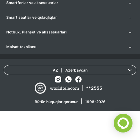
+
Smartfonlar və aksessuarlar
+
Smart saatlar və qulaqlıqlar
+
Notbuk, Planşet və akssesuarları
+
Məişət texnikası
AZ
|
Azərbaycan
|
**2555
|
Bütün hüquqlar qorunur
1998-2026