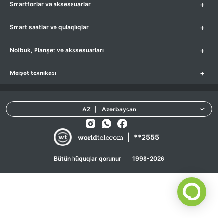
+
Smartfonlar və aksessuarlar
+
Smart saatlar və qulaqlıqlar
+
Notbuk, Planşet və akssesuarları
+
Məişət texnikası
AZ
|
Azərbaycan
|
**2555
|
Bütün hüquqlar qorunur
1998-2026