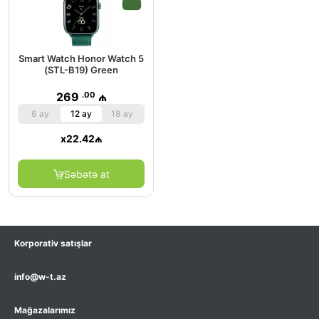
Smart Watch Honor Watch 5
(STL-B19) Green
.00
269
₼
6 ay
12 ay
18 ay
x
22.42
₼
Səbətə at
Korporativ satışlar
info@w-t.az
Mağazalarımız