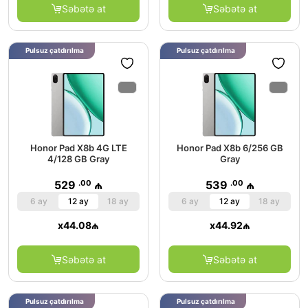
Səbətə at
Səbətə at
Pulsuz çatdırılma
Pulsuz çatdırılma
Honor Pad X8b 4G LTE
Honor Pad X8b 6/256 GB
4/128 GB Gray
Gray
.00
.00
529
₼
539
₼
6 ay
12 ay
18 ay
6 ay
12 ay
18 ay
x
44.08
₼
x
44.92
₼
Səbətə at
Səbətə at
Pulsuz çatdırılma
Pulsuz çatdırılma