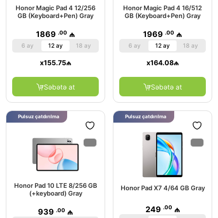
Honor Magic Pad 4 12/256
Honor Magic Pad 4 16/512
GB (Keyboard+Pen) Gray
GB (Keyboard+Pen) Gray
.00
.00
1869
₼
1969
₼
6 ay
12 ay
18 ay
6 ay
12 ay
18 ay
x
155.75
₼
x
164.08
₼
Səbətə at
Səbətə at
Pulsuz çatdırılma
Pulsuz çatdırılma
Honor Pad 10 LTE 8/256 GB
Honor Pad X7 4/64 GB Gray
(+keyboard) Gray
.00
249
₼
.00
939
₼