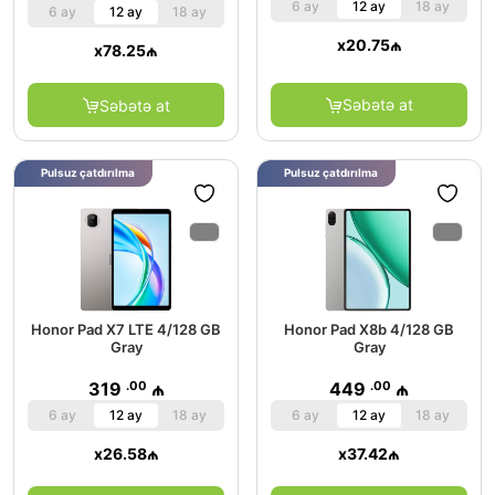
6 ay
12 ay
18 ay
6 ay
12 ay
18 ay
x
20.75
₼
x
78.25
₼
Səbətə at
Səbətə at
Pulsuz çatdırılma
Pulsuz çatdırılma
Honor Pad X7 LTE 4/128 GB
Honor Pad X8b 4/128 GB
Gray
Gray
.00
.00
319
₼
449
₼
6 ay
12 ay
18 ay
6 ay
12 ay
18 ay
x
26.58
₼
x
37.42
₼