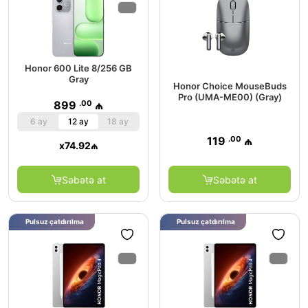
Honor 600 Lite 8/256 GB
Gray
Honor Choice MouseBuds
Pro (UMA-ME00) (Gray)
.00
899
₼
6 ay
12 ay
18 ay
.00
119
₼
x
74.92
₼
Səbətə at
Səbətə at
Pulsuz çatdırılma
Pulsuz çatdırılma