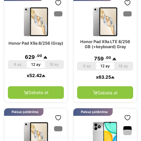
Honor Pad X9a LTE 8/256
Honor Pad X9a 8/256 (Gray)
GB (+keyboard) Gray
.00
629
₼
.00
759
₼
6 ay
12 ay
18 ay
6 ay
12 ay
18 ay
x
52.42
₼
x
63.25
₼
Səbətə at
Səbətə at
Pulsuz çatdırılma
Pulsuz çatdırılma