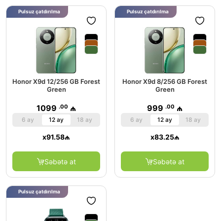
Pulsuz çatdırılma
Pulsuz çatdırılma
Honor X9d 12/256 GB Forest
Honor X9d 8/256 GB Forest
Green
Green
.00
.00
1099
₼
999
₼
6 ay
12 ay
18 ay
6 ay
12 ay
18 ay
x
91.58
₼
x
83.25
₼
Səbətə at
Səbətə at
Pulsuz çatdırılma