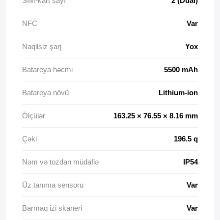
SIM-kart sayı
2 (Dual)
NFC
Var
Naqilsiz şarj
Yox
Batareya həcmi
5500 mAh
Batareya növü
Lithium-ion
Ölçülər
163.25 × 76.55 × 8.16 mm
Çəki
196.5 q
Nəm və tozdan müdafiə
IP54
Üz tanıma sensoru
Var
Barmaq izi skaneri
Var