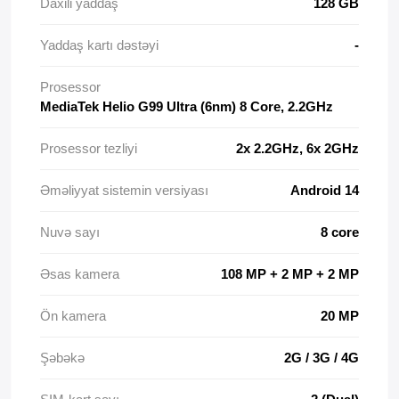
Daxili yaddaş
128 GB
Yaddaş kartı dəstəyi
-
Prosessor
MediaTek Helio G99 Ultra (6nm) 8 Core, 2.2GHz
Prosessor tezliyi
2x 2.2GHz, 6x 2GHz
Əməliyyat sistemin versiyası
Android 14
Nuvə sayı
8 core
Əsas kamera
108 MP + 2 MP + 2 MP
Ön kamera
20 MP
Şəbəkə
2G / 3G / 4G