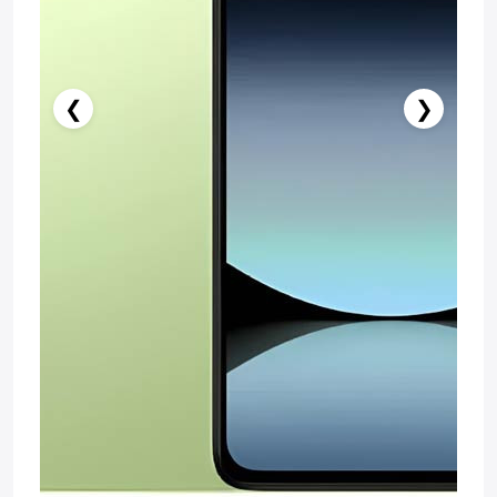
❮
❯
Stokda Yoxdur