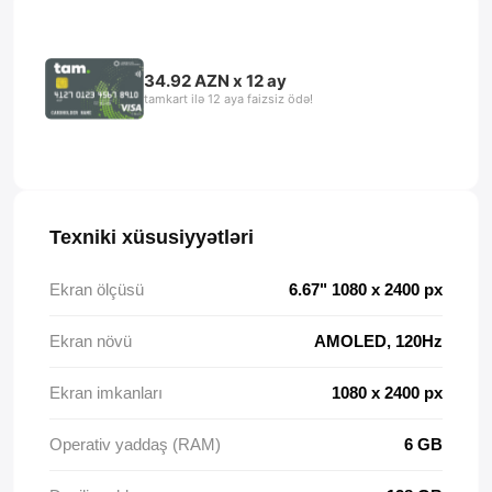
34.92 AZN x 12 ay
tamkart ilə 12 aya faizsiz ödə!
Texniki xüsusiyyətləri
Ekran ölçüsü
6.67" 1080 x 2400 px
Ekran növü
AMOLED, 120Hz
Ekran imkanları
1080 x 2400 px
Operativ yaddaş (RAM)
6 GB