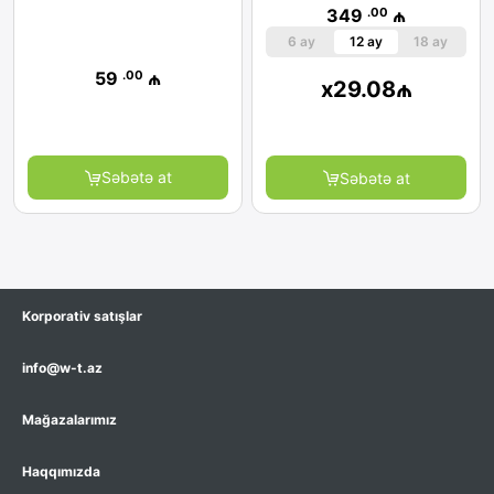
.00
349
₼
6 ay
12 ay
18 ay
.00
59
₼
x
29.08
₼
Səbətə at
Səbətə at
Korporativ satışlar
info@w-t.az
Mağazalarımız
Haqqımızda