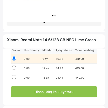
Zəmanət: 1il
Məsləhət al
Xiaomi Redmi Note 14 6/128 GB NFC Lime Green
İlkin ödənişsiz hissə-hissə ödə!
Seçim
İlkin ödəniş
Müddət
Aylıq ödəniş
Yekun məbləğ
0.00
6 ay
69.83
419.00
0.00
12 ay
34.92
419.00
0.00
18 ay
24.44
440.00
Hissəli alış kalkulyatoru