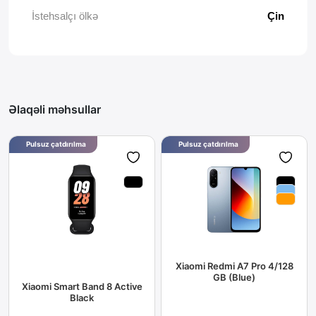
İstehsalçı ölkə
Çin
Əlaqəli məhsullar
Pulsuz çatdırılma
Pulsuz çatdırılma
Xiaomi Redmi A7 Pro 4/128
GB (Blue)
Xiaomi Smart Band 8 Active
Black