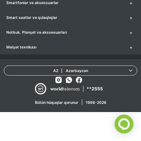
+
Smartfonlar və aksessuarlar
+
Smart saatlar və qulaqlıqlar
+
Notbuk, Planşet və akssesuarları
+
Məişət texnikası
AZ
|
Azərbaycan
|
**2555
|
Bütün hüquqlar qorunur
1998-2026