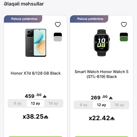
Əlaqəli məhsullar
Pulsuz çatdırılma
Pulsuz çatdırılma
Smart Watch Honor Watch 5
Honor X7d 8/128 GB Black
(STL-B19) Black
.00
459
₼
.00
269
₼
6 ay
12 ay
18 ay
6 ay
12 ay
18 ay
x
38.25
₼
x
22.42
₼