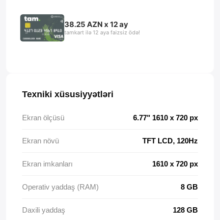
38.25 AZN x 12 ay
tamkart ilə 12 aya faizsiz ödə!
Texniki xüsusiyyətləri
Ekran ölçüsü
6.77" 1610 x 720 px
Ekran növü
TFT LCD, 120Hz
Ekran imkanları
1610 x 720 px
Operativ yaddaş (RAM)
8 GB
Daxili yaddaş
128 GB