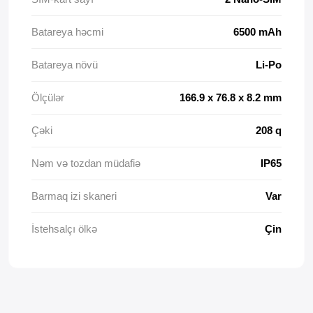
Batareya həcmi
6500 mAh
Batareya növü
Li-Po
Ölçülər
166.9 x 76.8 x 8.2 mm
Çəki
208 q
Nəm və tozdan müdafiə
IP65
Barmaq izi skaneri
Var
İstehsalçı ölkə
Çin