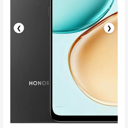
❮
❯
️ İndi al
Səbətə at
Pulsuz çatdırılma
Zəmanət: 1il