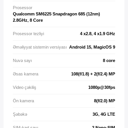
Prosessor
Qualcomm SM6225 Snapdragon 685 (12nm)
2.8GHz, 8 Core
Prosessor tezliyi
4 x2.8, 4 x1.9 GHz
Əməliyyat sistemin versiyası
Android 15, MagicOS 9
Nuvə sayı
8 core
Əsas kamera
108(f/1.8) + 2(f/2.4) MP
Video çəkiliş
1080p@30fps
Ön kamera
8(f/2.0) MP
Şəbəkə
3G, 4G LTE
SIM-kart sayı
2 Nano-SIM