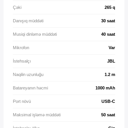
Çəki
265 q
Danışıq müddəti
30 saat
Musiqi dinləmə müddəti
40 saat
Mikrofon
Var
İstehsalçı
JBL
Naqilin uzunluğu
1.2 m
Batareyanın həcmi
1000 mAh
Port növü
USB-C
Maksimal işləmə müddəti
50 saat