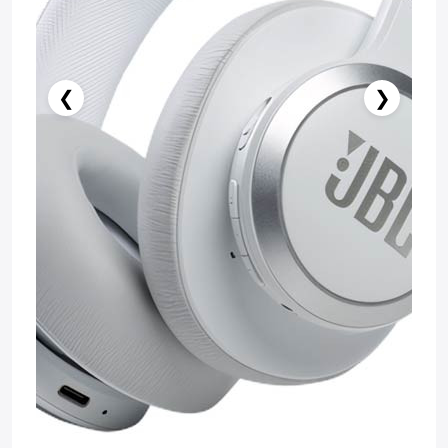
❮
❯
Stokda Yoxdur