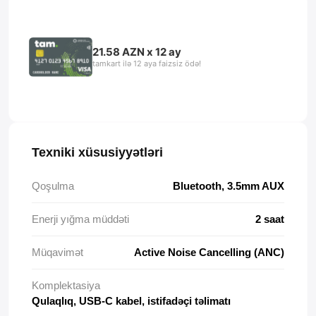
21.58 AZN x 12 ay
tamkart ilə 12 aya faizsiz ödə!
Texniki xüsusiyyətləri
Qoşulma
Bluetooth, 3.5mm AUX
Enerji yığma müddəti
2 saat
Müqavimət
Active Noise Cancelling (ANC)
Komplektasiya
Qulaqlıq, USB-C kabel, istifadəçi təlimatı