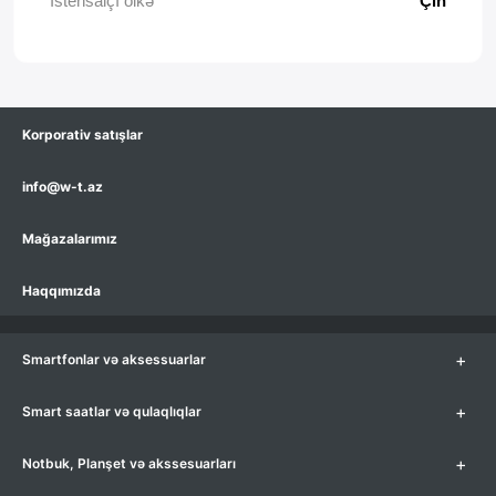
İstehsalçı ölkə
Çin
Korporativ satışlar
info@w-t.az
Mağazalarımız
Haqqımızda
+
Smartfonlar və aksessuarlar
+
Smart saatlar və qulaqlıqlar
+
Notbuk, Planşet və akssesuarları