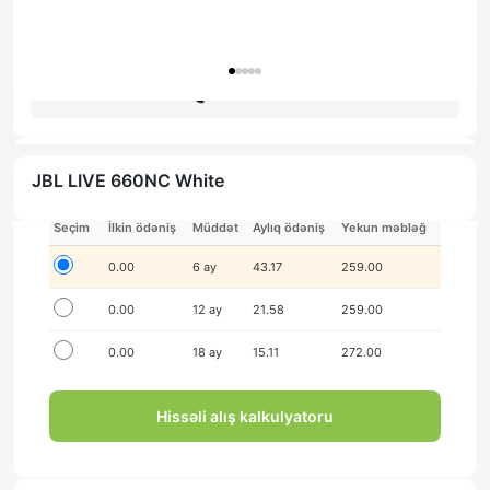
Zəmanət: 1il
Məsləhət al
JBL LIVE 660NC White
İlkin ödənişsiz hissə-hissə ödə!
Seçim
İlkin ödəniş
Müddət
Aylıq ödəniş
Yekun məbləğ
0.00
6 ay
43.17
259.00
0.00
12 ay
21.58
259.00
0.00
18 ay
15.11
272.00
Hissəli alış kalkulyatoru