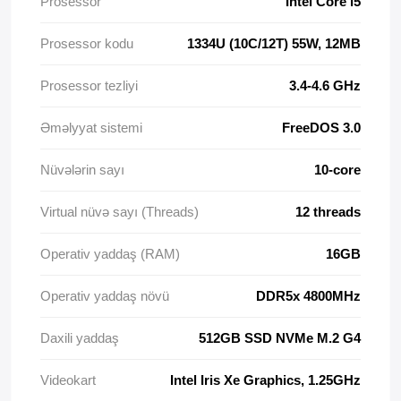
Prosessor
Intel Core i5
Prosessor kodu
1334U (10C/12T) 55W, 12MB
Prosessor tezliyi
3.4-4.6 GHz
Əməlyyat sistemi
FreeDOS 3.0
Nüvələrin sayı
10-core
Virtual nüvə sayı (Threads)
12 threads
Operativ yaddaş (RAM)
16GB
Operativ yaddaş növü
DDR5x 4800MHz
Daxili yaddaş
512GB SSD NVMe M.2 G4
Videokart
Intel Iris Xe Graphics, 1.25GHz