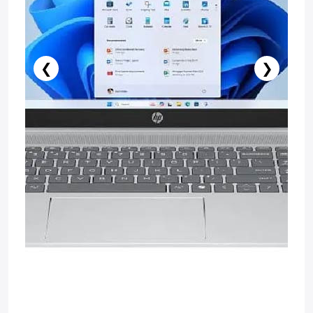
❮
❯
️ İndi al
Səbətə at
Pulsuz çatdırılma
Zəmanət: 1il