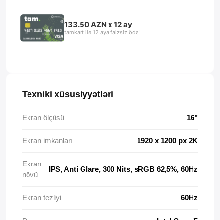
133.50 AZN x 12 ay
tamkart ilə 12 aya faizsiz ödə!
Texniki xüsusiyyətləri
Ekran ölçüsü
16"
Ekran imkanları
1920 x 1200 px 2K
Ekran
IPS, Anti Glare, 300 Nits, sRGB 62,5%, 60Hz
növü
Ekran tezliyi
60Hz