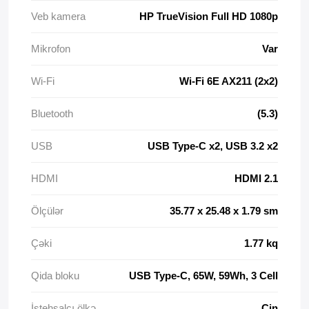
Veb kamera
HP TrueVision Full HD 1080p
Mikrofon
Var
Wi-Fi
Wi-Fi 6E AX211 (2x2)
Bluetooth
(5.3)
USB
USB Type-C x2, USB 3.2 x2
HDMI
HDMI 2.1
Ölçülər
35.77 x 25.48 x 1.79 sm
Çəki
1.77 kq
Qida bloku
USB Type-C, 65W, 59Wh, 3 Cell
İstehsalçı ölkə
Çin