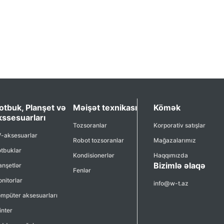
otbuk, Planşet və
Məişət texnikası
Kömək
kssesuarları
Tozsoranlar
Korporativ satışlar
-aksesuarlar
Robot tozsoranlar
Mağazalarımız
tbuklar
Kondisionerlər
Haqqımızda
Bizimlə əlaqə
anşetlər
Fenlər
nitorlar
info@w-t.az
mpüter aksesuarları
inter