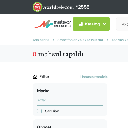
*2555
Kataloq
Ana səhifə
/
Smartfonlar və aksessuarlar
/
Yaddaş kar
0
məhsul tapıldı
Filter
Hamısını təmizlə
Marka
SanDisk
Qiymət