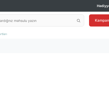
Hədiyyə
Kampan
tları