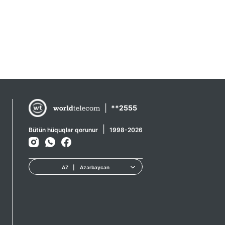
|
**2555
|
Bütün hüquqlar qorunur
1998-2026
AZ
|
Azərbaycan