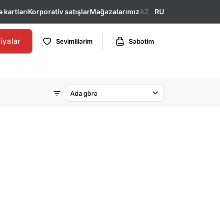
 kartları
Korporativ satışlar
Mağazalarımız
AZ
RU
iyalar
Sevimlilərim
Səbətim
Ada görə