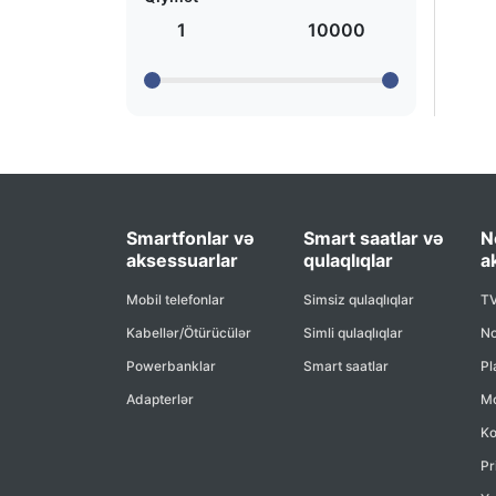
1
10000
Smartfonlar və
Smart saatlar və
N
aksessuarlar
qulaqlıqlar
a
Mobil telefonlar
Simsiz qulaqlıqlar
TV
Kabellər/Ötürücülər
Simli qulaqlıqlar
No
Powerbanklar
Smart saatlar
Pl
Adapterlər
Mo
Ko
Pr