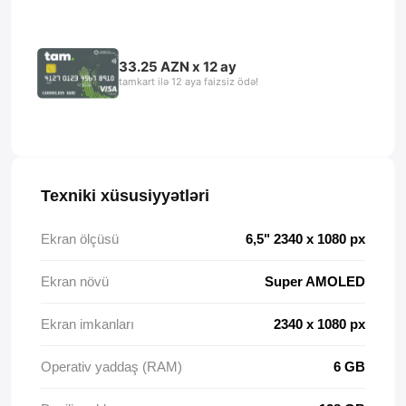
33.25 AZN x 12 ay
tamkart ilə 12 aya faizsiz ödə!
Texniki xüsusiyyətləri
Ekran ölçüsü
6,5" 2340 x 1080 px
Ekran növü
Super AMOLED
Ekran imkanları
2340 x 1080 px
Operativ yaddaş (RAM)
6 GB