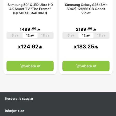
Samsung 50" QLED Ultra HD
Samsung Galaxy S26 (SM-
4K Smart TV "The Frame"
S942) 12/256 GB Cobalt
(QE50LS03AAUXRU)
Violet
.00
.00
1499
₼
2199
₼
6 ay
12 ay
18 ay
6 ay
12 ay
18 ay
x
124.92
₼
x
183.25
₼
Səbətə at
Səbətə at
Korporativ satışlar
info@w-t.az