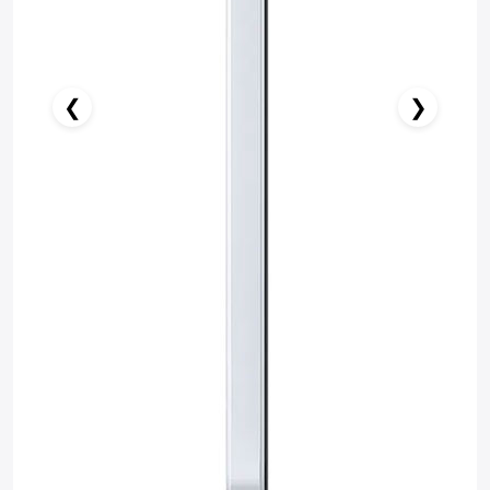
❮
❯
Stokda Yoxdur