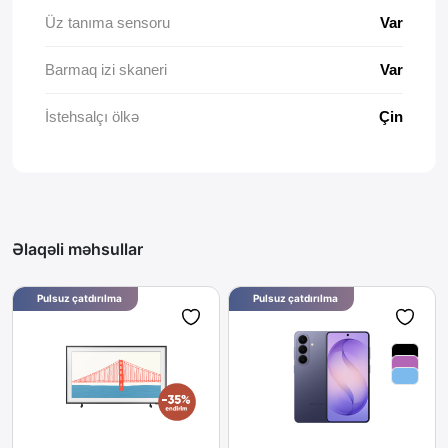
Üz tanıma sensoru
Var
Barmaq izi skaneri
Var
İstehsalçı ölkə
Çin
Əlaqəli məhsullar
Pulsuz çatdırılma
Pulsuz çatdırılma