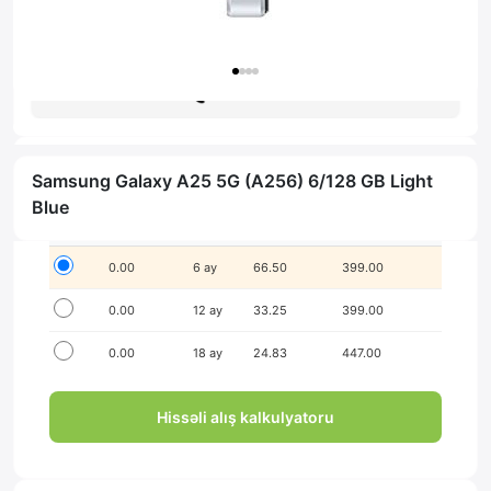
Zəmanət: 1il
Məsləhət al
Samsung Galaxy A25 5G (A256) 6/128 GB Light
İlkin ödənişsiz hissə-hissə ödə!
Blue
Seçim
İlkin ödəniş
Müddət
Aylıq ödəniş
Yekun məbləğ
0.00
6 ay
66.50
399.00
0.00
12 ay
33.25
399.00
0.00
18 ay
24.83
447.00
Hissəli alış kalkulyatoru