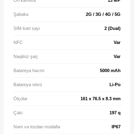
Ön kamera
13 MP
Şəbəkə
2G / 3G / 4G / 5G
SIM-kart sayı
2 (Dual)
NFC
Var
Naqilsiz şarj
Var
Batareya həcmi
5000 mAh
Batareya növü
Li-Po
Ölçülər
161 х 76.5 х 8.3 mm
Çəki
197 q
Nəm və tozdan müdafiə
IP67