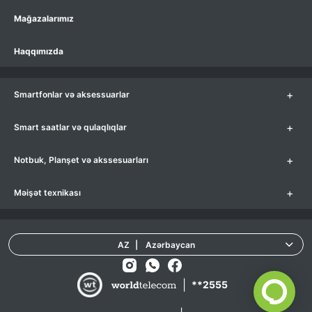
Mağazalarımız
Haqqımızda
+
Smartfonlar və aksessuarlar
+
Smart saatlar və qulaqlıqlar
+
Notbuk, Planşet və akssesuarları
+
Məişət texnikası
AZ
|
Azərbaycan
|
**2555