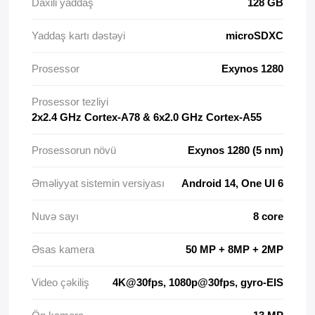
Daxili yaddaş
128 GB
Yaddaş kartı dəstəyi
microSDXC
Prosessor
Exynos 1280
Prosessor tezliyi
2x2.4 GHz Cortex-A78 & 6x2.0 GHz Cortex-A55
Prosessorun növü
Exynos 1280 (5 nm)
Əməliyyat sistemin versiyası
Android 14, One UI 6
Nuvə sayı
8 core
Əsas kamera
50 MP + 8MP + 2MP
Video çəkiliş
4K@30fps, 1080p@30fps, gyro-EIS