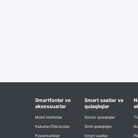
Smartfonlar və
Smart saatlar və
N
aksessuarlar
qulaqlıqlar
a
Mobil telefonlar
Simsiz qulaqlıqlar
TV
Kabellər/Ötürücülər
Simli qulaqlıqlar
No
Powerbanklar
Smart saatlar
Pl