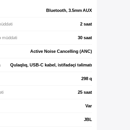
Bluetooth, 3.5mm AUX
müddəti
2 saat
ə müddəti
30 saat
Active Noise Cancelling (ANC)
a
Qulaqlıq, USB-C kabel, istifadəçi təlimatı
298 q
ti
25 saat
Var
JBL