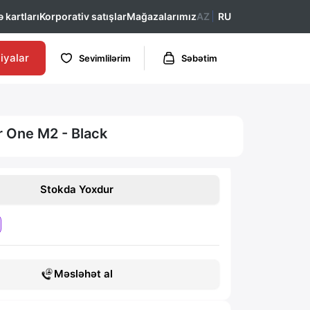
 kartları
Korporativ satışlar
Mağazalarımız
AZ
RU
iyalar
Sevimlilərim
Səbətim
r One M2 - Black
Stokda Yoxdur
Məsləhət al