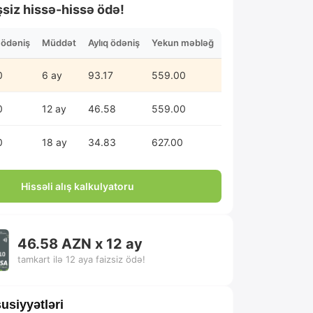
şsiz hissə-hissə ödə!
n ödəniş
Müddət
Aylıq ödəniş
Yekun məbləğ
0
6 ay
93.17
559.00
0
12 ay
46.58
559.00
0
18 ay
34.83
627.00
Hissəli alış kalkulyatoru
46.58 AZN x 12 ay
tamkart ilə 12 aya faizsiz ödə!
usiyyətləri