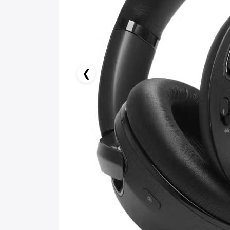
❮
31.06 AZN x 18 ay
birbank kartı ilə 18 aya faizsiz ödə!