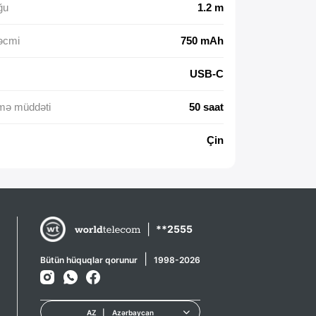
ğu
1.2 m
əcmi
750 mAh
USB-C
mə müddəti
50 saat
Çin
|
**2555
|
Bütün hüquqlar qorunur
1998-2026
AZ
|
Azərbaycan