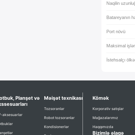
Naqilin uzunlu
Batareyanın h
Port növü
Maksimal işlə
İstehsalçı ölkə
otbuk, Planşet və
Məişət texnikası
Kömək
kssesuarları
Tozsoranlar
Korporativ satışlar
-aksesuarlar
Robot tozsoranlar
Mağazalarımız
tbuklar
Kondisionerlər
Haqqımızda
Bizimlə əlaqə
anşetlər