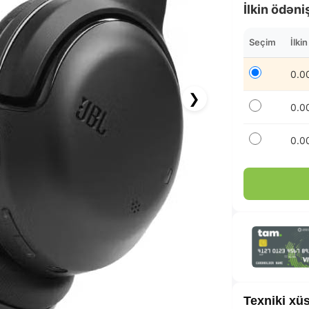
İlkin ödəni
Seçim
İlki
0.0
❯
0.0
0.0
46.58 AZN x 12 ay
albalikart ilə 12 aya faizsiz ödə!
Texniki xüs