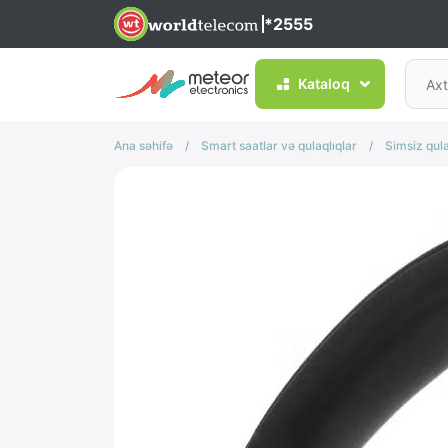
*2555
Kataloq
Ana səhifə
/
Smart saatlar və qulaqlıqlar
/
Simsiz qula