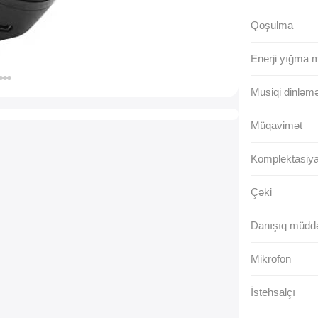
Qoşulma
Enerji yığma 
Musiqi dinləm
Müqavimət
Komplektasiy
Çəki
Danışıq müddə
Mikrofon
İstehsalçı