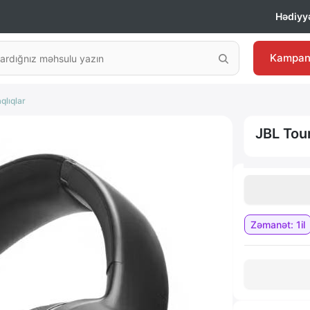
Hədiyyə
Kampan
qlıqlar
JBL Tou
Zəmanət: 1il