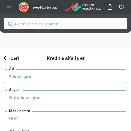
Kreditlə sifariş et
Geri
Ad
Soy ad
Mobil nömrə
+994