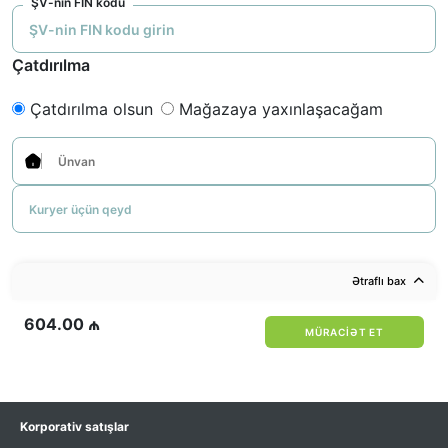
ŞV-nin FIN kodu
Çatdırılma
Çatdırılma olsun
Mağazaya yaxınlaşacağam
Ətraflı bax
604.00
₼
MÜRACIƏT ET
Korporativ satışlar