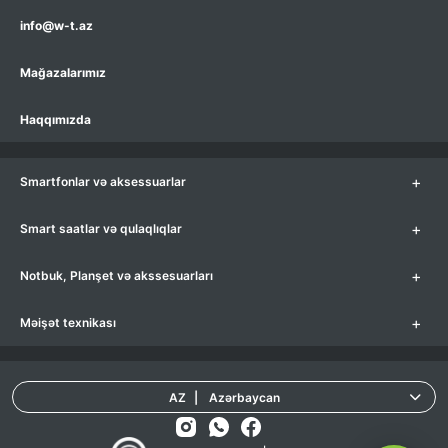
info@w-t.az
Mağazalarımız
Haqqımızda
+
Smartfonlar və aksessuarlar
+
Smart saatlar və qulaqlıqlar
+
Notbuk, Planşet və akssesuarları
+
Məişət texnikası
AZ
|
Azərbaycan