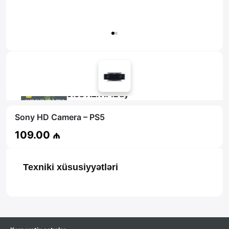
Məsləhət al
9.08 AZN x 12 ay
tamkart ilə 12 aya faizsiz ödə!
Sony HD Camera – PS5
109.00 ₼
Texniki xüsusiyyətləri