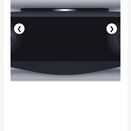
❮
❯
️ İndi al
Səbətə at
Pulsuz çatdırılma
Zəmanət: 1il