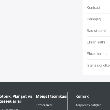
Kontrast
Parlaqlıq
Səs sistemi
Ekran səthi
Ekran formatı
İstehsalçı ölkə
otbuk, Planşet və
Məişət texnikası
Kömək
kssesuarları
Tozsoranlar
Korporativ satışlar
-aksesuarlar