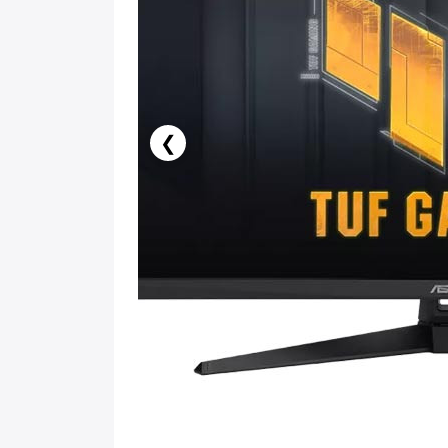
❮
136.50 AZN x 6 ay
birbank kartı ilə 6 aya faizsiz ödə!