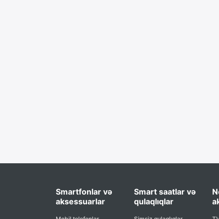
Smartfonlar və
Smart saatlar və
N
aksessuarlar
qulaqlıqlar
a
Mobil telefonlar
Simsiz qulaqlıqlar
TV