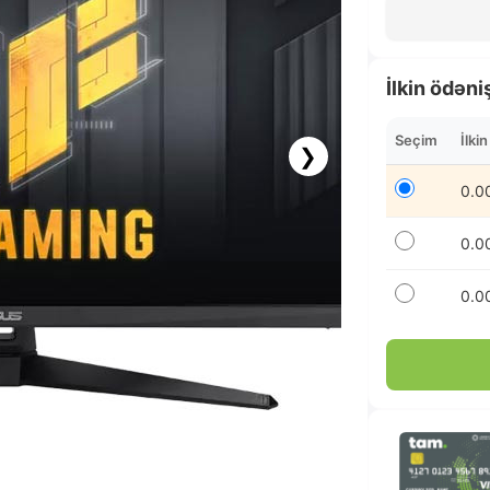
İlkin ödəni
Seçim
İlki
❯
0.0
0.0
0.0
68.25 AZN x 12 ay
albalikart ilə 12 aya faizsiz ödə!