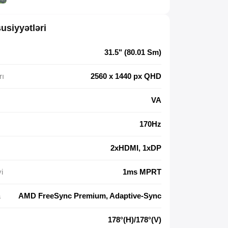
usiyyətləri
31.5" (80.01 Sm)
rı
2560 x 1440 px QHD
VA
170Hz
2xHDMI, 1xDP
i
1ms MPRT
a
AMD FreeSync Premium, Adaptive-Sync
178°(H)/178°(V)