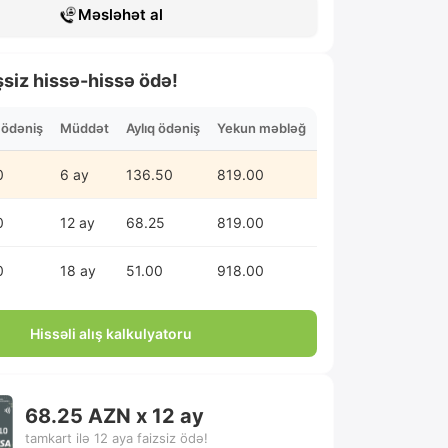
Məsləhət al
şsiz hissə-hissə ödə!
n ödəniş
Müddət
Aylıq ödəniş
Yekun məbləğ
0
6 ay
136.50
819.00
0
12 ay
68.25
819.00
0
18 ay
51.00
918.00
Hissəli alış kalkulyatoru
68.25 AZN x 12 ay
tamkart ilə 12 aya faizsiz ödə!