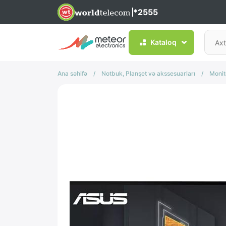
*2555
Kataloq
Ana səhifə
/
Notbuk, Planşet və akssesuarları
/
Monit