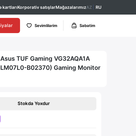
 kartları
Korporativ satışlar
Mağazalarımız
AZ
RU
iyalar
Sevimlilərim
Səbətim
r Asus TUF Gaming VG32AQA1A
0LM07L0-B02370) Gaming Monitor
Stokda Yoxdur