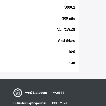
3000:1
300 nits
Var (2Wx2)
Anti-Glare
16:9
Çin
|
**2555
|
Bütün hüquqlar qorunur
1998-2026