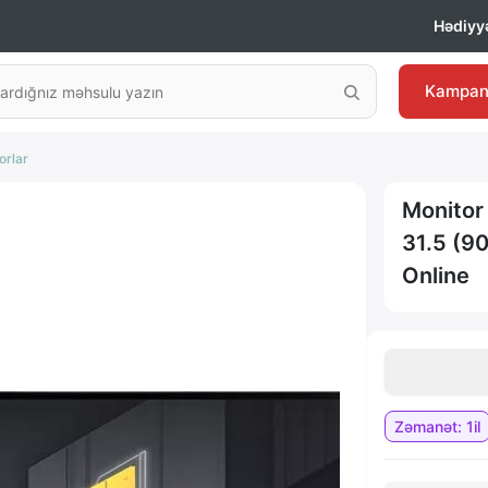
Hədiyyə
Kampan
orlar
Monito
31.5 (9
Online
Zəmanət: 1il