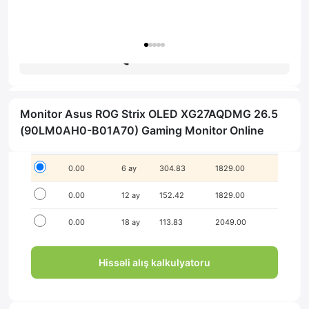
Zəmanət: 1il
Məsləhət al
Monitor Asus ROG Strix OLED XG27AQDMG 26.5
İlkin ödənişsiz hissə-hissə ödə!
(90LM0AH0-B01A70) Gaming Monitor Online
Seçim
İlkin ödəniş
Müddət
Aylıq ödəniş
Yekun məbləğ
0.00
6 ay
304.83
1829.00
0.00
12 ay
152.42
1829.00
0.00
18 ay
113.83
2049.00
Hissəli alış kalkulyatoru