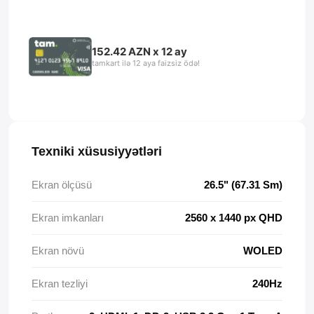
152.42 AZN x 12 ay
tamkart ilə 12 aya faizsiz ödə!
Texniki xüsusiyyətləri
Ekran ölçüsü
26.5" (67.31 Sm)
Ekran imkanları
2560 x 1440 px QHD
Ekran növü
WOLED
Ekran tezliyi
240Hz