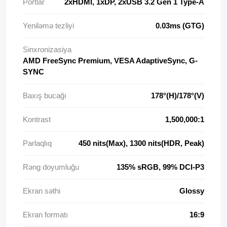
Portlar
2xHDMI, 1xDP, 2xUSB 3.2 Gen 1 Type-A
Yeniləmə tezliyi
0.03ms (GTG)
Sinxronizasiya
AMD FreeSync Premium, VESA AdaptiveSync, G-
SYNC
Baxış bucağı
178°(H)/178°(V)
Kontrast
1,500,000:1
Parlaqlıq
450 nits(Max), 1300 nits(HDR, Peak)
Rəng doyumluğu
135% sRGB, 99% DCI-P3
Ekran səthi
Glossy
Ekran formatı
16:9