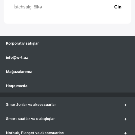
İstehsalçı ölkə
Çin
Korporativ satışlar
info@w-t.az
Mağazalarımız
Haqqımızda
+
Smartfonlar və aksessuarlar
+
Smart saatlar və qulaqlıqlar
+
Notbuk, Planşet və akssesuarları