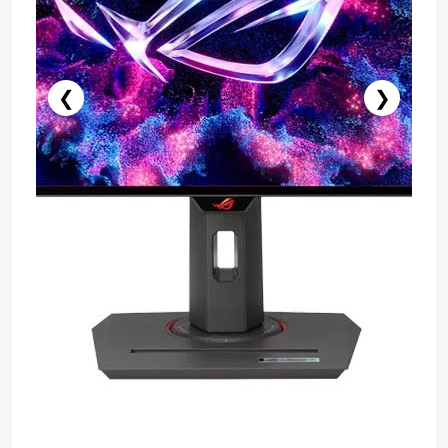
❮
❯
Stokda Yoxdur