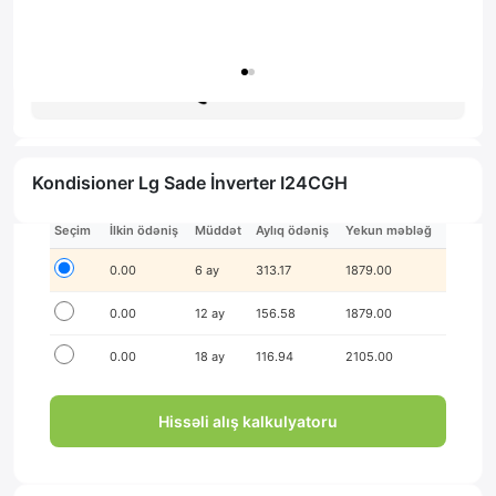
Zəmanət: 1il
Məsləhət al
Kondisioner Lg Sade İnverter I24CGH
İlkin ödənişsiz hissə-hissə ödə!
Seçim
İlkin ödəniş
Müddət
Aylıq ödəniş
Yekun məbləğ
0.00
6 ay
313.17
1879.00
0.00
12 ay
156.58
1879.00
0.00
18 ay
116.94
2105.00
Hissəli alış kalkulyatoru