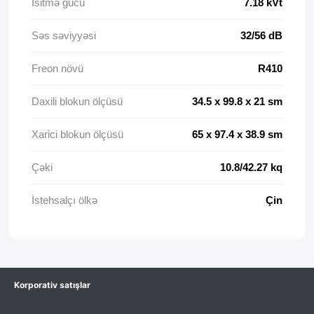
Isitmə gücü
7.18 kVt
Səs səviyyəsi
32/56 dB
Freon növü
R410
Daxili blokun ölçüsü
34.5 x 99.8 x 21 sm
Xarici blokun ölçüsü
65 x 97.4 x 38.9 sm
Çəki
10.8/42.27 kq
İstehsalçı ölkə
Çin
Korporativ satışlar