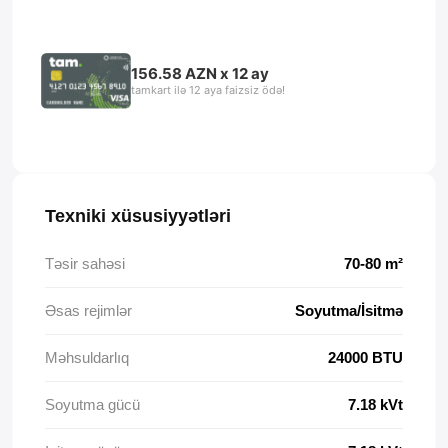
156.58 AZN x 12 ay
tamkart ilə 12 aya faizsiz ödə!
Texniki xüsusiyyətləri
Təsir sahəsi
70-80 m²
Əsas rejimlər
Soyutma/İsitmə
Məhsuldarlıq
24000 BTU
Soyutma gücü
7.18 kVt