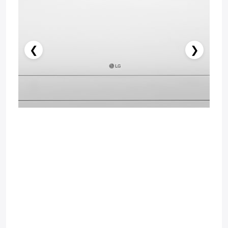
❮
❯
Stokda Yoxdur