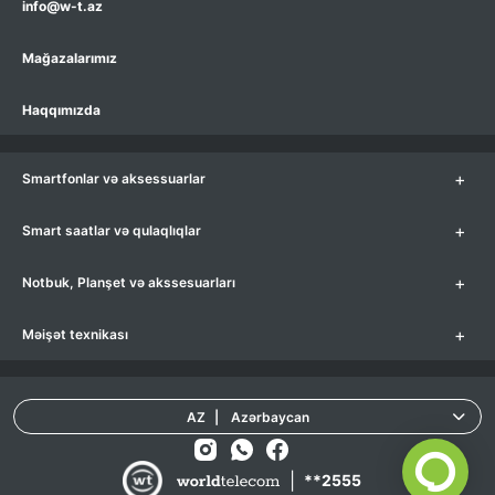
info@w-t.az
Mağazalarımız
Haqqımızda
+
Smartfonlar və aksessuarlar
+
Smart saatlar və qulaqlıqlar
+
Notbuk, Planşet və akssesuarları
+
Məişət texnikası
AZ
|
Azərbaycan
|
**2555