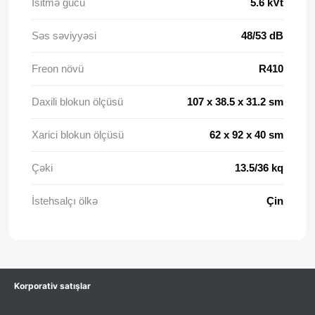
Isitmə gücü
5.6 kVt
Səs səviyyəsi
48/53 dB
Freon növü
R410
Daxili blokun ölçüsü
107 x 38.5 x 31.2 sm
Xarici blokun ölçüsü
62 x 92 x 40 sm
Çəki
13.5/36 kq
İstehsalçı ölkə
Çin
Korporativ satışlar