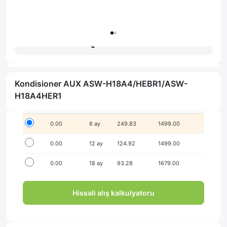
Zəmanət: 1il
Məsləhət al
Kondisioner AUX ASW-H18A4/HEBR1/ASW-
İlkin ödənişsiz hissə-hissə ödə!
H18A4HER1
Seçim
İlkin ödəniş
Müddət
Aylıq ödəniş
Yekun məbləğ
0.00
6 ay
249.83
1499.00
0.00
12 ay
124.92
1499.00
0.00
18 ay
93.28
1679.00
Hissəli alış kalkulyatoru