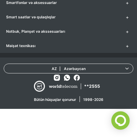
+
Smartfonlar və aksessuarlar
+
Smart saatlar və qulaqlıqlar
+
Notbuk, Planşet və akssesuarları
+
Məişət texnikası
AZ
|
Azərbaycan
|
**2555
|
Bütün hüquqlar qorunur
1998-2026