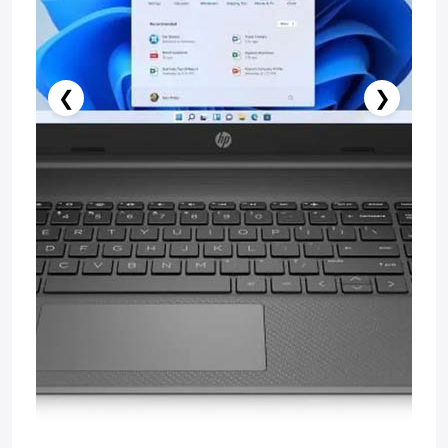
❮
❯
Stokda Yoxdur