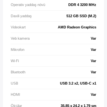
Operativ yaddaş növü
DDR 4 3200 MHz
Daxili yaddaş
512 GB SSD (M.2)
Videokart
AMD Radeon Graphics
Veb kamera
Var
Mikrofon
Var
Wi-Fi
Var
Bluetooth
Var
USB
USB 3.2 x2, USB-C x1
HDMI
Var
Ölçülər
35,85 x 24,2 x 1,79 sm