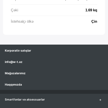
Çəki
1.69 kq
İstehsalçı ölkə
Çin
Korporativ satışlar
info@w-t.az
Mağazalarımız
Haqqımızda
+
Smartfonlar və aksessuarlar