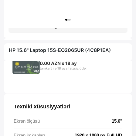
Zəmanət: 1il
Məsləhət al
HP 15.6" Laptop 15S-EQ2065UR (4C8P1EA)
0.00 AZN x 18 ay
tamkart ilə 18 aya faizsiz ödə!
Texniki xüsusiyyətləri
Ekran ölçüsü
15.6"
Ekran imkanları
1920 x 1080 px Full HD