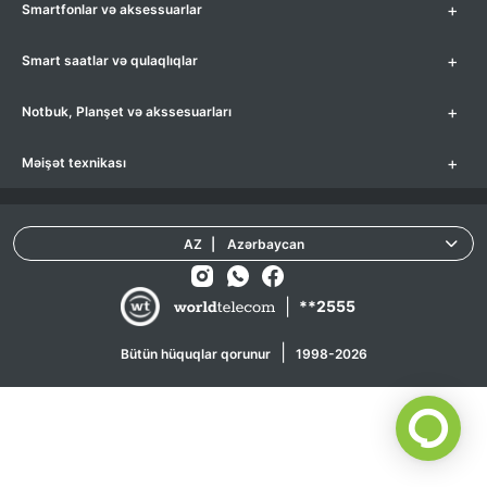
+
Smartfonlar və aksessuarlar
+
Smart saatlar və qulaqlıqlar
+
Notbuk, Planşet və akssesuarları
+
Məişət texnikası
AZ
|
Azərbaycan
|
**2555
|
Bütün hüquqlar qorunur
1998-2026