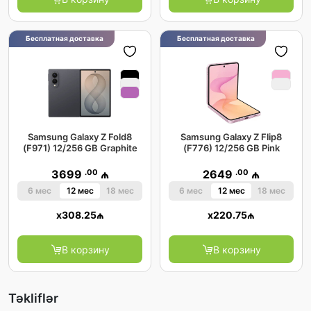
Бесплатная доставка
Бесплатная доставка
Samsung Galaxy Z Fold8
Samsung Galaxy Z Flip8
(F971) 12/256 GB Graphite
(F776) 12/256 GB Pink
.00
.00
3699
₼
2649
₼
6 мес
12 мес
18 мес
6 мес
12 мес
18 мес
x
308.25
₼
x
220.75
₼
В корзину
В корзину
Təkliflər