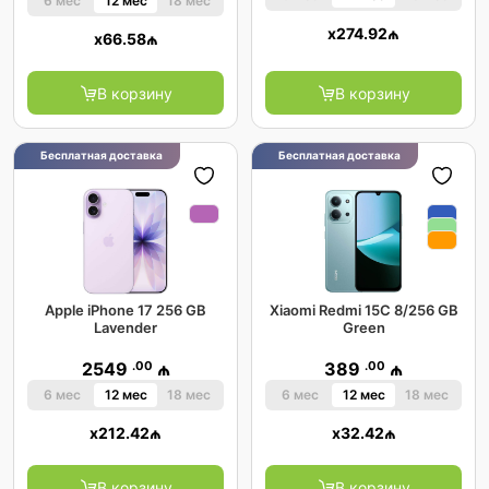
6 мес
12 мес
18 мес
x
274.92
₼
x
66.58
₼
В корзину
В корзину
Бесплатная доставка
Бесплатная доставка
Apple iPhone 17 256 GB
Xiaomi Redmi 15C 8/256 GB
Lavender
Green
.00
.00
2549
₼
389
₼
6 мес
12 мес
18 мес
6 мес
12 мес
18 мес
x
212.42
₼
x
32.42
₼
В корзину
В корзину