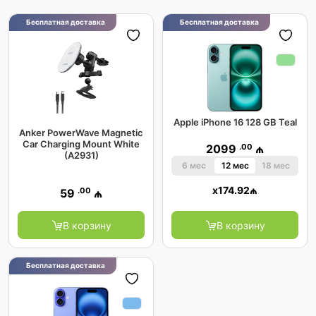
Бесплатная доставка
Бесплатная доставка
Apple iPhone 16 128 GB Teal
Anker PowerWave Magnetic
Car Charging Mount White
.00
2099
₼
(A2931)
6 мес
12 мес
18 мес
x
174.92
₼
.00
59
₼
В корзину
В корзину
Бесплатная доставка