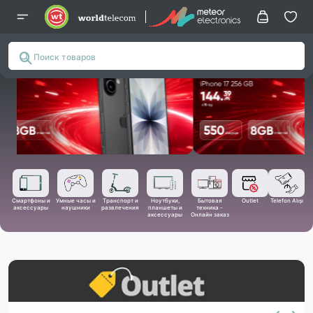
Смартфоны и
Умные часы и
Транспорт и
Ноутбуки,
Бытовая
Outlet
Telefon Alışı
аксессуары
наушники
развлечения
планшеты и
техника -
аксессуары
Онлайн заказ